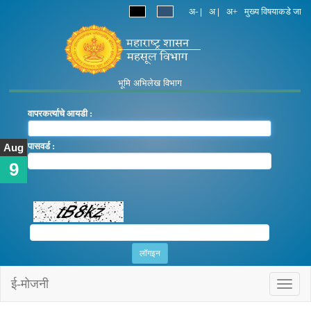
अ-
अ
अ+
मुख्य विषयाकडे जा
|
|
भूमि अभिलेख विभाग
वापरकर्त्याचे आयडी :
पासवर्ड :
Aug
9
ई-मोजनी