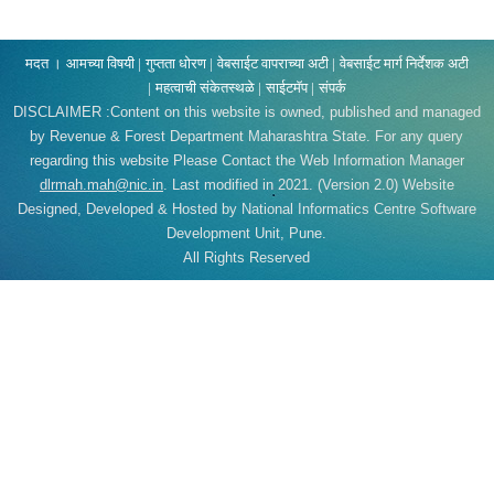
मदत ।
आमच्या विषयी |
गुप्तता धोरण |
वेबसाईट वापराच्या अटी |
वेबसाईट मार्ग निर्देशक अटी
|
महत्वाची संकेतस्थळे |
साईटमॅप |
संपर्क
DISCLAIMER :Content on this website is owned, published and managed
by Revenue & Forest Department Maharashtra State. For any query
regarding this website Please Contact the Web Information Manager
dlrmah.mah@nic.in
. Last modified in 2021. (Version 2.0)
Website
Designed, Developed & Hosted by National Informatics Centre Software
Development Unit, Pune.
All Rights Reserved