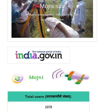
Mojni site
Previous
Next
<
>
eMojni employees measuring the
M
land for citizen
Total users (वापरकर्त्यांची संख्या):
1078