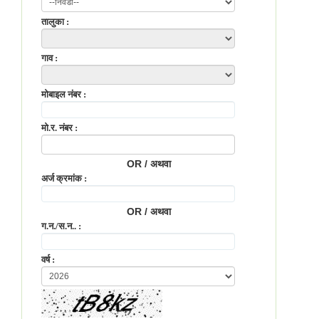
तालुका :
गाव :
मोबाइल नंबर :
मो.र. नंबर :
OR / अथवा
अर्ज क्रमांक :
OR / अथवा
ग.न./स.न.. :
वर्ष :