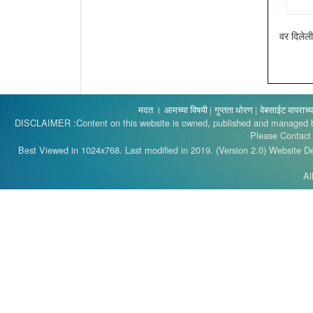
वर दिलेली
मदत ।
आमच्या विषयी |
गुप्तता धोरण |
वेबसाईट वापराच्य
DISCLAIMER :Content on this website is owned, published and managed by
Please Contact
Best Viewed in 1024x768. Last modified in 2019. (Version 2.0)
Website De
Al